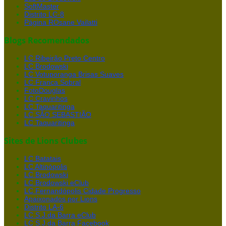
SoftMaster
Distrito LC-8
Página ROsane Vailatti
Blogs Recomendados
LC Ribeirão Preto Centro
LC Brodowski
LC Votuporanga Brisas Suaves
LC Franca Sobral
FotoDouglas
LC Cravinhos
LC Taquaritinga
LC SÃO SEBASTIÃO
LC Taquaritinga
Sites de Lions Clubes
LC Batatais
LC Altinópolis
LC Brodowski
LC Brodowski eClub
LC Fernandópolis Cidade Progresso
Apaixonados por Lions
Distrito LA-6
LC S.J.da Barra eClub
LC S.J.da Barra Facebook