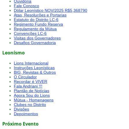
Ouvidoria
Fale Conosco
Dólar Leonístico NOV/2025 R$5,368790
Atas, Resoluções e Portarias
Estatuto do Distrito LC-6
Regimento Fundo Reserva
Regulamento da Mútua
Convenções LC-6
Visitas dos Governadores
Desafios Governadoria
Leonísmo
Lions Internacional
Instruções Leonísticas
BIG, Revistas & Outros
O Circulador
Recordar é VIVER
Fala Andriani !!!
Plantão de Notícias
Agora Sou do Lions
Mútua - Homenagens
Clubes no Distrito
Divisões
Depoimentos
Próximo Evento