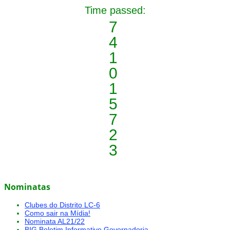
Time passed:
7
4
1
0
1
5
7
2
3
Nominatas
Clubes do Distrito LC-6
Como sair na Mídia!
Nominata AL21/22
BIG Boletim Informativo Governadoria