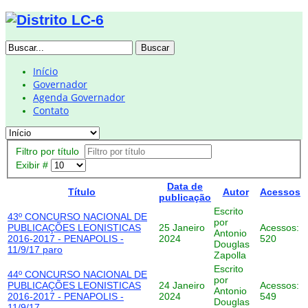
Buscar
Início
Governador
Agenda Governador
Contato
Filtro por título
Exibir #
Data de
Título
Autor
Acessos
publicação
Escrito
43º CONCURSO NACIONAL DE
por
PUBLICAÇÕES LEONISTICAS
25 Janeiro
Acessos:
Antonio
2016-2017 - PENAPOLIS -
2024
520
Douglas
11/9/17 paro
Zapolla
Escrito
44º CONCURSO NACIONAL DE
por
PUBLICAÇÕES LEONISTICAS
24 Janeiro
Acessos:
Antonio
2016-2017 - PENAPOLIS -
2024
549
Douglas
11/9/17