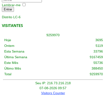
Lembrar-me
Entrar
Distrito LC-6
VISITANTES
9
2
5
9
9
7
0
Hoje
3695
Ontem
5119
Esta Semana
33796
Última Semana
9167459
Este Mês
55736
Último Mês
388450
Total
9259970
Seu IP: 216.73.216.218
07-08-2026 09:57
Visitors Counter