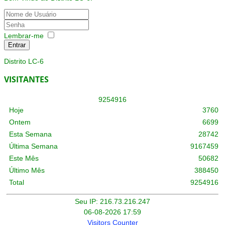
Lembrar-me
Entrar
Distrito LC-6
VISITANTES
9
2
5
4
9
1
6
Hoje
3760
Ontem
6699
Esta Semana
28742
Última Semana
9167459
Este Mês
50682
Último Mês
388450
Total
9254916
Seu IP: 216.73.216.247
06-08-2026 17:59
Visitors Counter