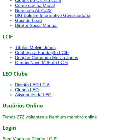
Clubes do Distrito LC-6
Como sair na Mídia!
Nominata AL21/22
BIG Boletim Informativo Governadoria
Guia do Leão
Diretor Social Manual
LCIF
Títulos Melvin Jones
Conheça a Fundação LCIF
Doação Comenda Melvin Jones
O mais Novo MJF do LC-6
LEO Clube
Distrito LEO LC-6
Clubes LEO
Atividades do LEO
Usuários Online
Temos 272 visitantes e Nenhum membro online
Login
Bem Vindo ao Distrito LC-6!