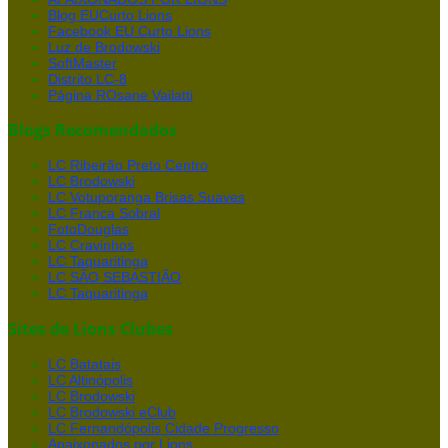
Blog EUCurto Lions
Facebook EU Curto Lions
Luz de Brodowski
SoftMaster
Distrito LC-8
Página ROsane Vailatti
Blogs Recomendados
LC Ribeirão Preto Centro
LC Brodowski
LC Votuporanga Brisas Suaves
LC Franca Sobral
FotoDouglas
LC Cravinhos
LC Taquaritinga
LC SÃO SEBASTIÃO
LC Taquaritinga
Sites de Lions Clubes
LC Batatais
LC Altinópolis
LC Brodowski
LC Brodowski eClub
LC Fernandópolis Cidade Progresso
Apaixonados por Lions