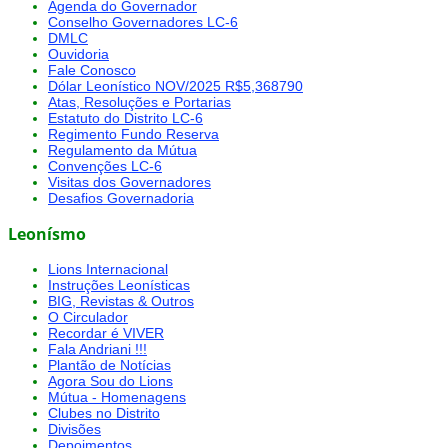
Agenda do Governador
Conselho Governadores LC-6
DMLC
Ouvidoria
Fale Conosco
Dólar Leonístico NOV/2025 R$5,368790
Atas, Resoluções e Portarias
Estatuto do Distrito LC-6
Regimento Fundo Reserva
Regulamento da Mútua
Convenções LC-6
Visitas dos Governadores
Desafios Governadoria
Leonísmo
Lions Internacional
Instruções Leonísticas
BIG, Revistas & Outros
O Circulador
Recordar é VIVER
Fala Andriani !!!
Plantão de Notícias
Agora Sou do Lions
Mútua - Homenagens
Clubes no Distrito
Divisões
Depoimentos