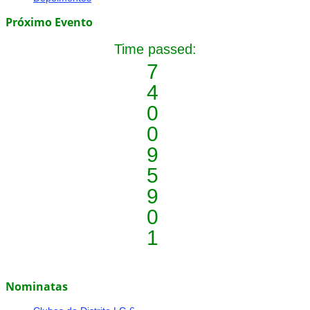
Próximo Evento
Time passed:
7
4
0
0
9
5
9
0
1
Nominatas